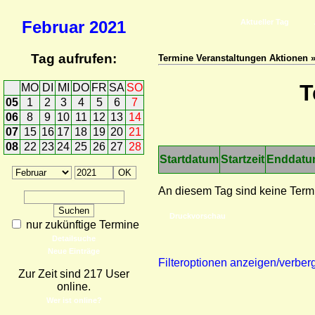
Februar
2021
Aktueller Tag
Tag aufrufen:
Termine Veranstaltungen Aktionen 
T
MO
DI
MI
DO
FR
SA
SO
05
1
2
3
4
5
6
7
06
8
9
10
11
12
13
14
07
15
16
17
18
19
20
21
08
22
23
24
25
26
27
28
Startdatum
Startzeit
Enddat
An diesem Tag sind keine Term
Druckvorschau
nur zukünftige Termine
Detailsuche
Neue Einträge
Filteroptionen anzeigen/verber
Zur Zeit sind 217 User
online.
Wer ist online?