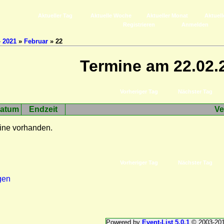
Aktueller Tag
Aktuelle Woche
Aktueller Monat
Aktuell
Registrieren
Anmelden
»
2021
»
Februar
» 22
Termine am 22.02.
Vorheriger Tag
Nächster Tag
atum
Endzeit
Ve
ine vorhanden.
Vorheriger Tag
Nächster Tag
gen
Powered by
Event-List 5.0.1
© 2003-20