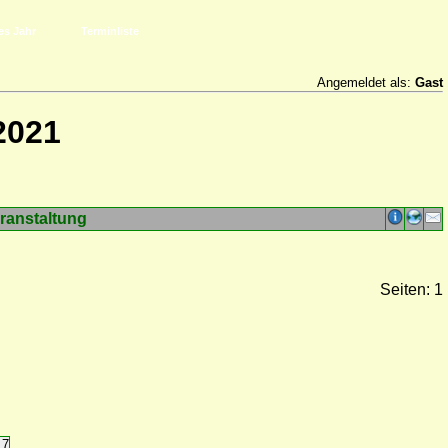
es Jahr
Terminliste
Angemeldet als:
Gast
2021
ranstaltung
Seiten: 1
17