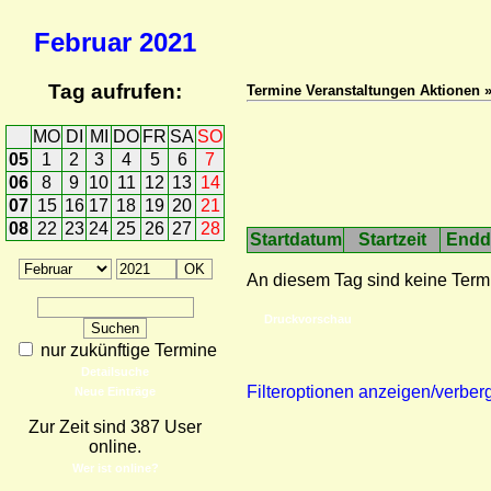
Februar
2021
Tag aufrufen:
Termine Veranstaltungen Aktionen 
MO
DI
MI
DO
FR
SA
SO
05
1
2
3
4
5
6
7
06
8
9
10
11
12
13
14
07
15
16
17
18
19
20
21
08
22
23
24
25
26
27
28
Startdatum
Startzeit
Endd
An diesem Tag sind keine Term
Druckvorschau
nur zukünftige Termine
Detailsuche
Filteroptionen anzeigen/verber
Neue Einträge
Zur Zeit sind 387 User
online.
Wer ist online?