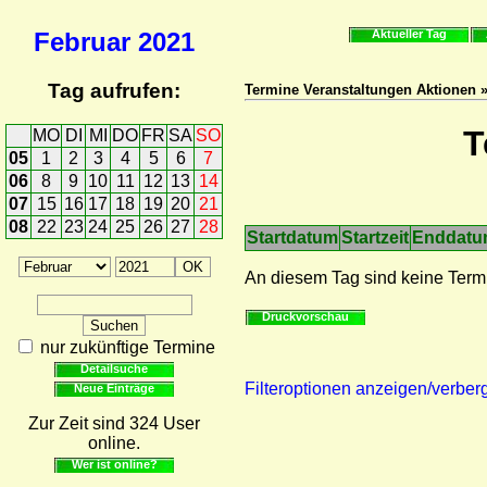
Februar
2021
Aktueller Tag
Tag aufrufen:
Termine Veranstaltungen Aktionen 
T
MO
DI
MI
DO
FR
SA
SO
05
1
2
3
4
5
6
7
06
8
9
10
11
12
13
14
07
15
16
17
18
19
20
21
08
22
23
24
25
26
27
28
Startdatum
Startzeit
Enddat
An diesem Tag sind keine Term
Druckvorschau
nur zukünftige Termine
Detailsuche
Filteroptionen anzeigen/verber
Neue Einträge
Zur Zeit sind 324 User
online.
Wer ist online?