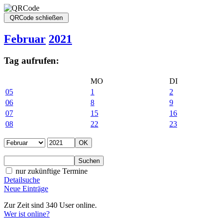
Februar
2021
Tag aufrufen:
MO
DI
05
1
2
06
8
9
07
15
16
08
22
23
nur zukünftige Termine
Detailsuche
Neue Einträge
Zur Zeit sind 340 User online.
Wer ist online?