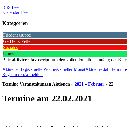
RSS-Feed
iCalendar-Feed
Kategorien
Friedensgruppe
Ge-Denk-Zellen
Soziales
Umwelt
Bitte
aktiviere Javascript
, um den vollen Funktionsumfang des Kale
Aktueller Tag
Aktuelle Woche
Aktueller Monat
Aktuelles Jahr
Terminli
Registrieren
Anmelden
Termine Veranstaltungen Aktionen »
2021
»
Februar
» 22
Termine am 22.02.2021