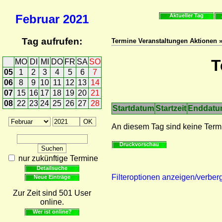
Februar
2021
Aktueller Tag
Tag aufrufen:
Termine Veranstaltungen Aktionen 
T
MO
DI
MI
DO
FR
SA
SO
05
1
2
3
4
5
6
7
06
8
9
10
11
12
13
14
07
15
16
17
18
19
20
21
08
22
23
24
25
26
27
28
Startdatum
Startzeit
Enddat
An diesem Tag sind keine Term
Druckvorschau
nur zukünftige Termine
Detailsuche
Filteroptionen anzeigen/verber
Neue Einträge
Zur Zeit sind 501 User
online.
Wer ist online?