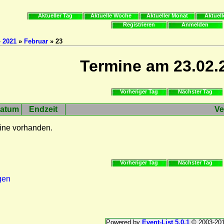
Aktueller Tag
Aktuelle Woche
Aktueller Monat
Aktuell
Registrieren
Anmelden
»
2021
»
Februar
» 23
Termine am 23.02.
Vorheriger Tag
Nächster Tag
atum
Endzeit
Ve
ine vorhanden.
Vorheriger Tag
Nächster Tag
gen
Powered by
Event-List 5.0.1
© 2003-20