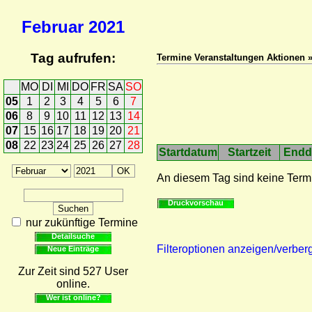
Februar
2021
Tag aufrufen:
Termine Veranstaltungen Aktionen 
MO
DI
MI
DO
FR
SA
SO
05
1
2
3
4
5
6
7
06
8
9
10
11
12
13
14
07
15
16
17
18
19
20
21
08
22
23
24
25
26
27
28
Startdatum
Startzeit
Endd
An diesem Tag sind keine Term
Druckvorschau
nur zukünftige Termine
Detailsuche
Filteroptionen anzeigen/verber
Neue Einträge
Zur Zeit sind 527 User
online.
Wer ist online?