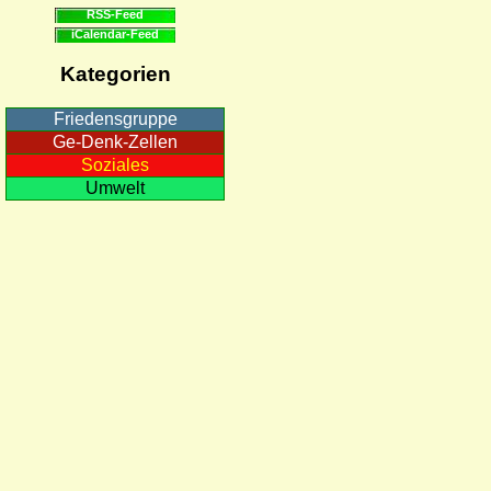
RSS-Feed
iCalendar-Feed
Kategorien
Friedensgruppe
Ge-Denk-Zellen
Soziales
Umwelt