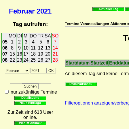
Februar
2021
Aktueller Tag
Tag aufrufen:
Termine Veranstaltungen Aktionen 
T
MO
DI
MI
DO
FR
SA
SO
05
1
2
3
4
5
6
7
06
8
9
10
11
12
13
14
07
15
16
17
18
19
20
21
08
22
23
24
25
26
27
28
Startdatum
Startzeit
Enddat
An diesem Tag sind keine Term
Druckvorschau
nur zukünftige Termine
Detailsuche
Filteroptionen anzeigen/verber
Neue Einträge
Zur Zeit sind 613 User
online.
Wer ist online?