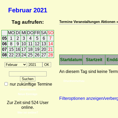
Februar
2021
Tag aufrufen:
Termine Veranstaltungen Aktionen 
MO
DI
MI
DO
FR
SA
SO
05
1
2
3
4
5
6
7
06
8
9
10
11
12
13
14
07
15
16
17
18
19
20
21
08
22
23
24
25
26
27
28
Startdatum
Startzeit
Endd
An diesem Tag sind keine Term
Druckvorschau
nur zukünftige Termine
Detailsuche
Neue Einträge
Filteroptionen anzeigen/verber
Zur Zeit sind 524 User
online.
Wer ist online?