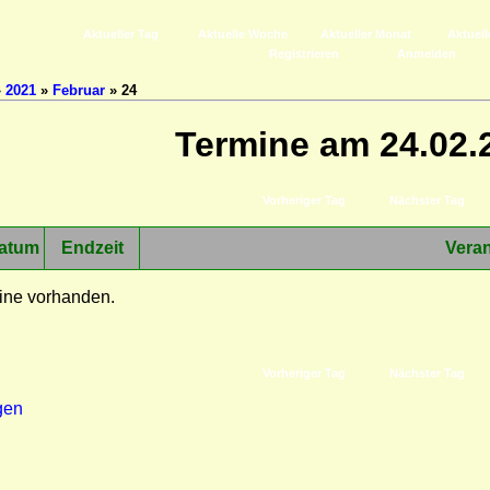
Aktueller Tag
Aktuelle Woche
Aktueller Monat
Aktuell
Registrieren
Anmelden
»
2021
»
Februar
» 24
Termine am 24.02.
Vorheriger Tag
Nächster Tag
atum
Endzeit
Veran
ine vorhanden.
Vorheriger Tag
Nächster Tag
gen