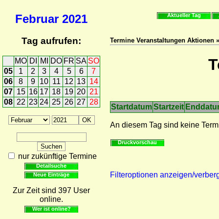
Februar
2021
Aktueller Tag
Tag aufrufen:
Termine Veranstaltungen Aktionen 
T
MO
DI
MI
DO
FR
SA
SO
05
1
2
3
4
5
6
7
06
8
9
10
11
12
13
14
07
15
16
17
18
19
20
21
08
22
23
24
25
26
27
28
Startdatum
Startzeit
Enddat
An diesem Tag sind keine Term
Druckvorschau
nur zukünftige Termine
Detailsuche
Filteroptionen anzeigen/verber
Neue Einträge
Zur Zeit sind 397 User
online.
Wer ist online?