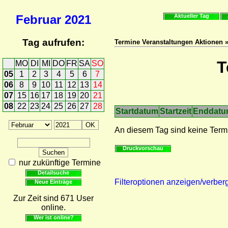
Februar
2021
Aktueller Tag
Tag aufrufen:
Termine Veranstaltungen Aktionen 
T
MO
DI
MI
DO
FR
SA
SO
05
1
2
3
4
5
6
7
06
8
9
10
11
12
13
14
07
15
16
17
18
19
20
21
08
22
23
24
25
26
27
28
Startdatum
Startzeit
Enddat
An diesem Tag sind keine Term
Druckvorschau
nur zukünftige Termine
Detailsuche
Filteroptionen anzeigen/verber
Neue Einträge
Zur Zeit sind 671 User
online.
Wer ist online?