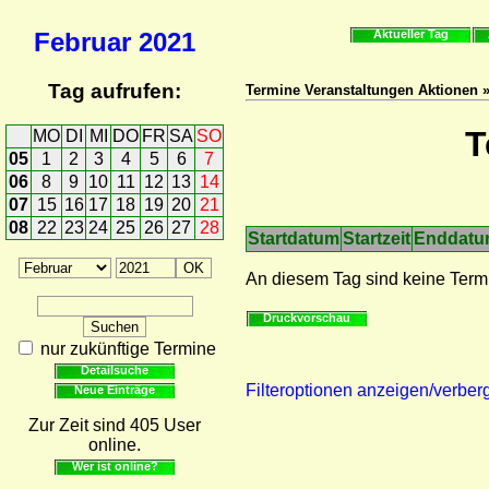
Februar
2021
Aktueller Tag
Tag aufrufen:
Termine Veranstaltungen Aktionen 
T
MO
DI
MI
DO
FR
SA
SO
05
1
2
3
4
5
6
7
06
8
9
10
11
12
13
14
07
15
16
17
18
19
20
21
08
22
23
24
25
26
27
28
Startdatum
Startzeit
Enddat
An diesem Tag sind keine Term
Druckvorschau
nur zukünftige Termine
Detailsuche
Filteroptionen anzeigen/verber
Neue Einträge
Zur Zeit sind 405 User
online.
Wer ist online?