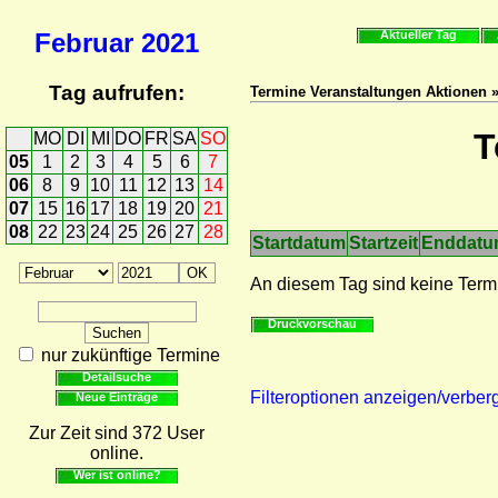
Februar
2021
Aktueller Tag
Tag aufrufen:
Termine Veranstaltungen Aktionen 
T
MO
DI
MI
DO
FR
SA
SO
05
1
2
3
4
5
6
7
06
8
9
10
11
12
13
14
07
15
16
17
18
19
20
21
08
22
23
24
25
26
27
28
Startdatum
Startzeit
Enddat
An diesem Tag sind keine Term
Druckvorschau
nur zukünftige Termine
Detailsuche
Filteroptionen anzeigen/verber
Neue Einträge
Zur Zeit sind 372 User
online.
Wer ist online?