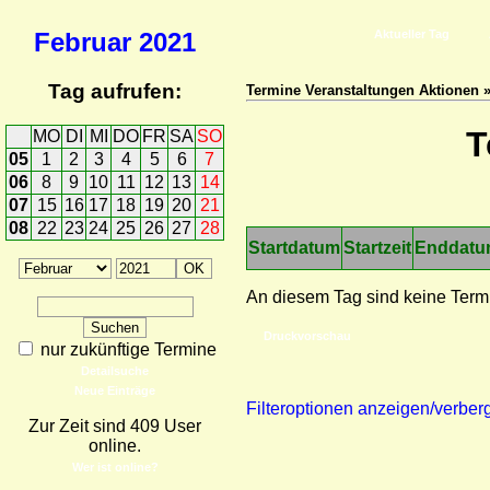
Februar
2021
Aktueller Tag
Tag aufrufen:
Termine Veranstaltungen Aktionen 
T
MO
DI
MI
DO
FR
SA
SO
05
1
2
3
4
5
6
7
06
8
9
10
11
12
13
14
07
15
16
17
18
19
20
21
08
22
23
24
25
26
27
28
Startdatum
Startzeit
Enddat
An diesem Tag sind keine Term
Druckvorschau
nur zukünftige Termine
Detailsuche
Neue Einträge
Filteroptionen anzeigen/verber
Zur Zeit sind 409 User
online.
Wer ist online?