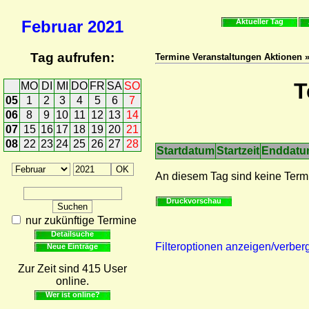
Februar
2021
Aktueller Tag
Tag aufrufen:
Termine Veranstaltungen Aktionen 
T
MO
DI
MI
DO
FR
SA
SO
05
1
2
3
4
5
6
7
06
8
9
10
11
12
13
14
07
15
16
17
18
19
20
21
08
22
23
24
25
26
27
28
Startdatum
Startzeit
Enddat
An diesem Tag sind keine Term
Druckvorschau
nur zukünftige Termine
Detailsuche
Filteroptionen anzeigen/verber
Neue Einträge
Zur Zeit sind 415 User
online.
Wer ist online?