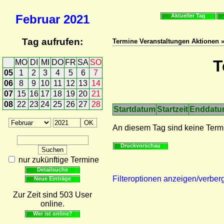
Februar
2021
Aktueller Tag
Tag aufrufen:
Termine Veranstaltungen Aktionen 
T
MO
DI
MI
DO
FR
SA
SO
05
1
2
3
4
5
6
7
06
8
9
10
11
12
13
14
07
15
16
17
18
19
20
21
08
22
23
24
25
26
27
28
Startdatum
Startzeit
Enddat
An diesem Tag sind keine Term
Druckvorschau
nur zukünftige Termine
Detailsuche
Filteroptionen anzeigen/verber
Neue Einträge
Zur Zeit sind 503 User
online.
Wer ist online?