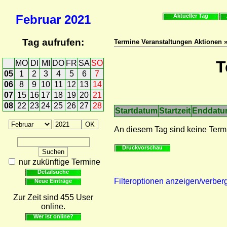
Februar
2021
Aktueller Tag
Tag aufrufen:
Termine Veranstaltungen Aktionen 
T
MO
DI
MI
DO
FR
SA
SO
05
1
2
3
4
5
6
7
06
8
9
10
11
12
13
14
07
15
16
17
18
19
20
21
08
22
23
24
25
26
27
28
Startdatum
Startzeit
Enddat
An diesem Tag sind keine Term
Druckvorschau
nur zukünftige Termine
Detailsuche
Filteroptionen anzeigen/verber
Neue Einträge
Zur Zeit sind 455 User
online.
Wer ist online?