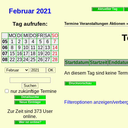
Februar
2021
Aktueller Tag
Tag aufrufen:
Termine Veranstaltungen Aktionen 
T
MO
DI
MI
DO
FR
SA
SO
05
1
2
3
4
5
6
7
06
8
9
10
11
12
13
14
07
15
16
17
18
19
20
21
08
22
23
24
25
26
27
28
Startdatum
Startzeit
Enddat
An diesem Tag sind keine Term
Druckvorschau
nur zukünftige Termine
Detailsuche
Filteroptionen anzeigen/verber
Neue Einträge
Zur Zeit sind 373 User
online.
Wer ist online?