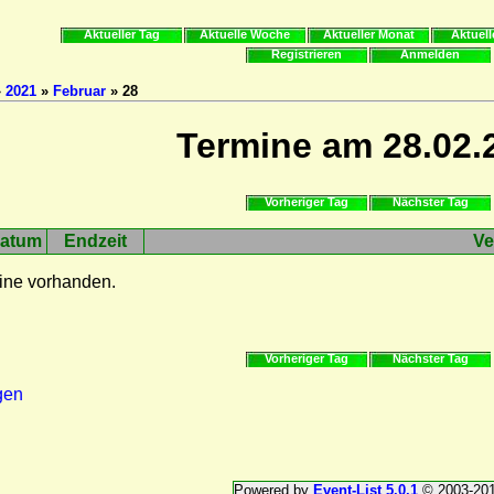
Aktueller Tag
Aktuelle Woche
Aktueller Monat
Aktuell
Registrieren
Anmelden
»
2021
»
Februar
» 28
Termine am 28.02.
Vorheriger Tag
Nächster Tag
atum
Endzeit
Ve
ine vorhanden.
Vorheriger Tag
Nächster Tag
gen
Powered by
Event-List 5.0.1
© 2003-20