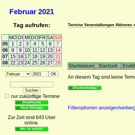
Februar
2021
Tag aufrufen:
Termine Veranstaltungen Aktionen 
MO
DI
MI
DO
FR
SA
SO
05
1
2
3
4
5
6
7
06
8
9
10
11
12
13
14
07
15
16
17
18
19
20
21
08
22
23
24
25
26
27
28
Startdatum
Startzeit
Endd
An diesem Tag sind keine Term
Druckvorschau
nur zukünftige Termine
Detailsuche
Filteroptionen anzeigen/verber
Neue Einträge
Zur Zeit sind 643 User
online.
Wer ist online?