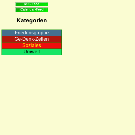
RSS-Feed
iCalendar-Feed
Kategorien
Friedensgruppe
Ge-Denk-Zellen
Soziales
Umwelt