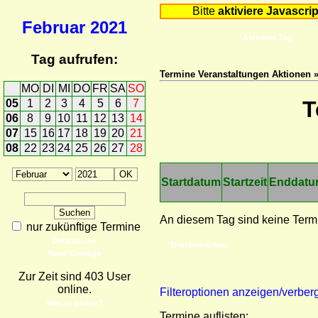
Bitte
aktiviere Javascrip
Februar
2021
Aktueller Tag
Tag aufrufen:
Termine Veranstaltungen Aktionen 
MO
DI
MI
DO
FR
SA
SO
T
05
1
2
3
4
5
6
7
06
8
9
10
11
12
13
14
07
15
16
17
18
19
20
21
08
22
23
24
25
26
27
28
Startdatum
Startzeit
Enddat
An diesem Tag sind keine Term
nur zukünftige Termine
Detailsuche
Druckvorschau
Neue Einträge
Zur Zeit sind 403 User
online.
Filteroptionen anzeigen/verber
Wer ist online?
Termine auflisten: