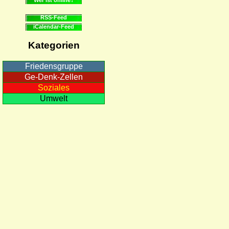
RSS-Feed
iCalendar-Feed
Kategorien
Friedensgruppe
Ge-Denk-Zellen
Soziales
Umwelt