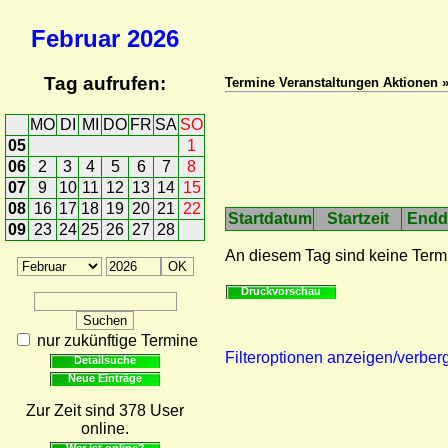
Februar
2026
Tag aufrufen:
Termine Veranstaltungen Aktionen 
MO
DI
MI
DO
FR
SA
SO
05
1
06
2
3
4
5
6
7
8
07
9
10
11
12
13
14
15
08
16
17
18
19
20
21
22
Startdatum
Startzeit
Endd
09
23
24
25
26
27
28
An diesem Tag sind keine Term
Druckvorschau
nur zukünftige Termine
Filteroptionen anzeigen/verber
Detailsuche
Neue Einträge
Zur Zeit sind 378 User
online.
Wer ist online?