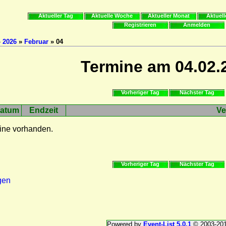
Aktueller Tag
Aktuelle Woche
Aktueller Monat
Aktuell
Registrieren
Anmelden
»
2026
»
Februar
» 04
Termine am 04.02.
Vorheriger Tag
Nächster Tag
atum
Endzeit
Ve
ine vorhanden.
Vorheriger Tag
Nächster Tag
gen
Powered by
Event-List 5.0.1
© 2003-20