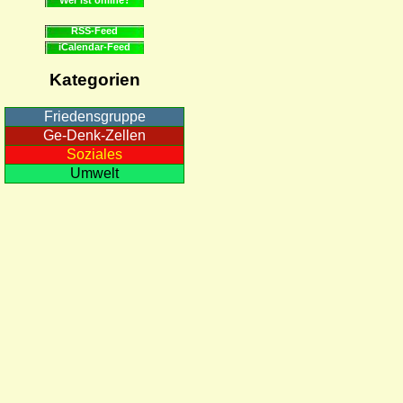
RSS-Feed
iCalendar-Feed
Kategorien
Friedensgruppe
Ge-Denk-Zellen
Soziales
Umwelt