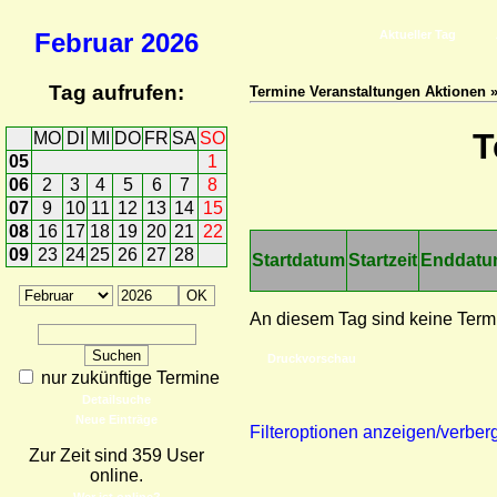
Februar
2026
Aktueller Tag
Tag aufrufen:
Termine Veranstaltungen Aktionen 
T
MO
DI
MI
DO
FR
SA
SO
05
1
06
2
3
4
5
6
7
8
07
9
10
11
12
13
14
15
08
16
17
18
19
20
21
22
09
23
24
25
26
27
28
Startdatum
Startzeit
Enddat
An diesem Tag sind keine Term
Druckvorschau
nur zukünftige Termine
Detailsuche
Neue Einträge
Filteroptionen anzeigen/verber
Zur Zeit sind 359 User
online.
Wer ist online?