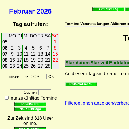
Februar
2026
Aktueller Tag
Tag aufrufen:
Termine Veranstaltungen Aktionen 
T
MO
DI
MI
DO
FR
SA
SO
05
1
06
2
3
4
5
6
7
8
07
9
10
11
12
13
14
15
08
16
17
18
19
20
21
22
Startdatum
Startzeit
Enddat
09
23
24
25
26
27
28
An diesem Tag sind keine Term
Druckvorschau
nur zukünftige Termine
Filteroptionen anzeigen/verber
Detailsuche
Neue Einträge
Zur Zeit sind 318 User
online.
Wer ist online?