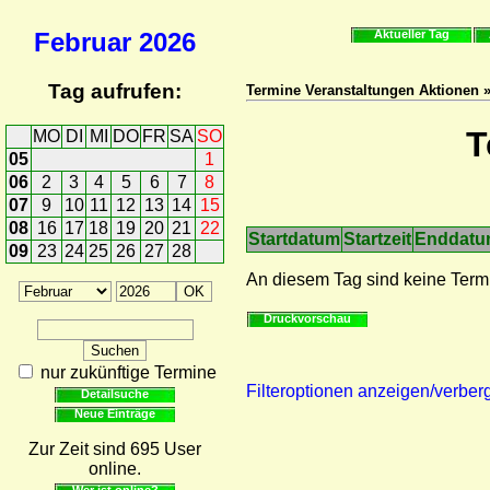
Februar
2026
Aktueller Tag
Tag aufrufen:
Termine Veranstaltungen Aktionen 
T
MO
DI
MI
DO
FR
SA
SO
05
1
06
2
3
4
5
6
7
8
07
9
10
11
12
13
14
15
08
16
17
18
19
20
21
22
Startdatum
Startzeit
Enddat
09
23
24
25
26
27
28
An diesem Tag sind keine Term
Druckvorschau
nur zukünftige Termine
Filteroptionen anzeigen/verber
Detailsuche
Neue Einträge
Zur Zeit sind 695 User
online.
Wer ist online?