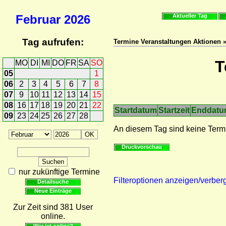
Februar
2026
Aktueller Tag
Tag aufrufen:
Termine Veranstaltungen Aktionen 
T
MO
DI
MI
DO
FR
SA
SO
05
1
06
2
3
4
5
6
7
8
07
9
10
11
12
13
14
15
08
16
17
18
19
20
21
22
Startdatum
Startzeit
Enddat
09
23
24
25
26
27
28
An diesem Tag sind keine Term
Druckvorschau
nur zukünftige Termine
Filteroptionen anzeigen/verber
Detailsuche
Neue Einträge
Zur Zeit sind 381 User
online.
Wer ist online?