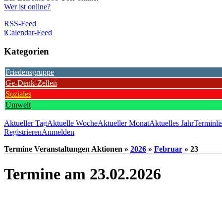
Wer ist online?
RSS-Feed
iCalendar-Feed
Kategorien
Friedensgruppe
Ge-Denk-Zellen
Soziales
Umwelt
Aktueller Tag
Aktuelle Woche
Aktueller Monat
Aktuelles Jahr
Terminli
Registrieren
Anmelden
Termine Veranstaltungen Aktionen »
2026
»
Februar
» 23
Termine am 23.02.2026