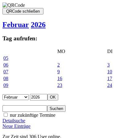
Februar
2026
Tag aufrufen:
MO
DI
05
06
2
3
07
9
10
08
16
17
09
23
24
nur zukünftige Termine
Detailsuche
Neue Einträge
Zur Zeit sind 306 User online.