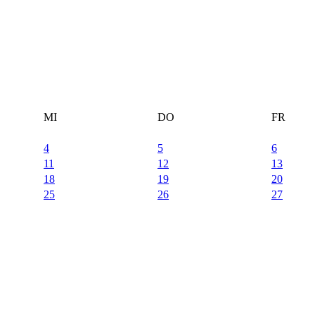
MI
DO
FR
4
5
6
11
12
13
18
19
20
25
26
27