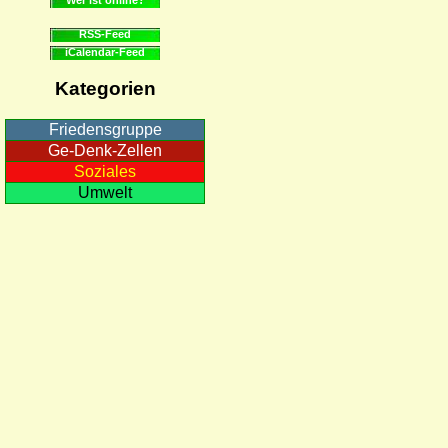
RSS-Feed
iCalendar-Feed
Kategorien
Friedensgruppe
Ge-Denk-Zellen
Soziales
Umwelt