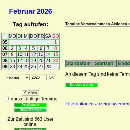
Februar
2026
Tag aufrufen:
Termine Veranstaltungen Aktionen 
MO
DI
MI
DO
FR
SA
SO
05
1
06
2
3
4
5
6
7
8
07
9
10
11
12
13
14
15
08
16
17
18
19
20
21
22
Startdatum
Startzeit
Endd
09
23
24
25
26
27
28
An diesem Tag sind keine Term
Druckvorschau
nur zukünftige Termine
Filteroptionen anzeigen/verber
Detailsuche
Neue Einträge
Zur Zeit sind 663 User
online.
Wer ist online?