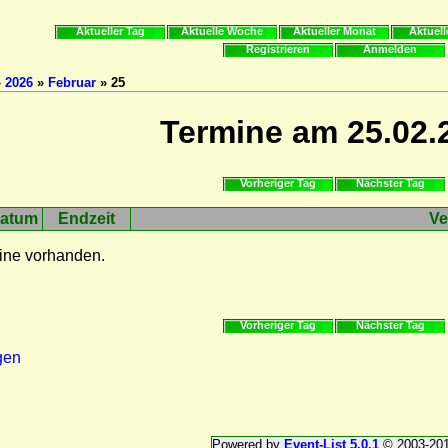
Aktueller Tag
Aktuelle Woche
Aktueller Monat
Aktuell
Registrieren
Anmelden
»
2026
»
Februar
» 25
Termine am 25.02.
Vorheriger Tag
Nächster Tag
atum
Endzeit
Ve
ine vorhanden.
Vorheriger Tag
Nächster Tag
gen
Powered by
Event-List 5.0.1
© 2003-20