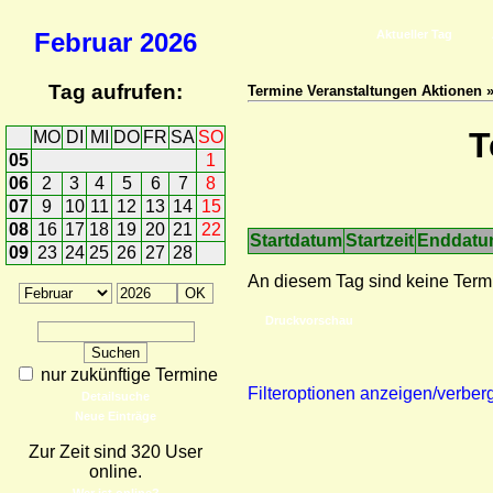
Februar
2026
Aktueller Tag
Tag aufrufen:
Termine Veranstaltungen Aktionen 
T
MO
DI
MI
DO
FR
SA
SO
05
1
06
2
3
4
5
6
7
8
07
9
10
11
12
13
14
15
08
16
17
18
19
20
21
22
Startdatum
Startzeit
Enddat
09
23
24
25
26
27
28
An diesem Tag sind keine Term
Druckvorschau
nur zukünftige Termine
Filteroptionen anzeigen/verber
Detailsuche
Neue Einträge
Zur Zeit sind 320 User
online.
Wer ist online?