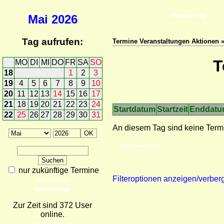
Mai
2026
Aktueller Tag
Tag aufrufen:
Termine Veranstaltungen Aktionen 
T
MO
DI
MI
DO
FR
SA
SO
18
1
2
3
19
4
5
6
7
8
9
10
20
11
12
13
14
15
16
17
21
18
19
20
21
22
23
24
Startdatum
Startzeit
Enddat
22
25
26
27
28
29
30
31
An diesem Tag sind keine Term
Druckvorschau
nur zukünftige Termine
Filteroptionen anzeigen/verber
Detailsuche
Neue Einträge
Zur Zeit sind 372 User
online.
Wer ist online?