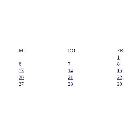
MI
DO
FR
1
6
7
8
13
14
15
20
21
22
27
28
29