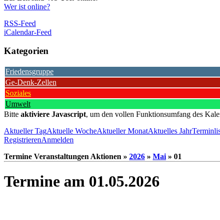
Wer ist online?
RSS-Feed
iCalendar-Feed
Kategorien
Friedensgruppe
Ge-Denk-Zellen
Soziales
Umwelt
Bitte
aktiviere Javascript
, um den vollen Funktionsumfang des Kale
Aktueller Tag
Aktuelle Woche
Aktueller Monat
Aktuelles Jahr
Terminli
Registrieren
Anmelden
Termine Veranstaltungen Aktionen »
2026
»
Mai
» 01
Termine am 01.05.2026