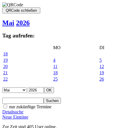
Mai
2026
Tag aufrufen:
MO
DI
18
19
4
5
20
11
12
21
18
19
22
25
26
nur zukünftige Termine
Detailsuche
Neue Einträge
Zur Zeit sind 405 User online.