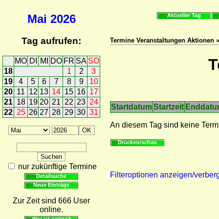
Mai
2026
Aktueller Tag
Tag aufrufen:
Termine Veranstaltungen Aktionen 
T
MO
DI
MI
DO
FR
SA
SO
18
1
2
3
19
4
5
6
7
8
9
10
20
11
12
13
14
15
16
17
21
18
19
20
21
22
23
24
Startdatum
Startzeit
Enddat
22
25
26
27
28
29
30
31
An diesem Tag sind keine Term
Druckvorschau
nur zukünftige Termine
Filteroptionen anzeigen/verber
Detailsuche
Neue Einträge
Zur Zeit sind 666 User
online.
Wer ist online?