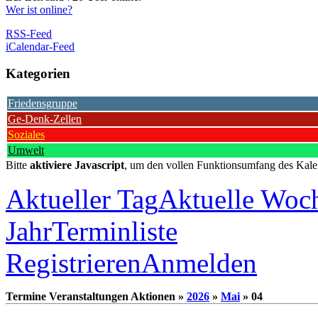
Wer ist online?
RSS-Feed
iCalendar-Feed
Kategorien
Friedensgruppe
Ge-Denk-Zellen
Soziales
Umwelt
Bitte
aktiviere Javascript
, um den vollen Funktionsumfang des Kale
Aktueller Tag
Aktuelle Woc
Jahr
Terminliste
Registrieren
Anmelden
Termine Veranstaltungen Aktionen »
2026
»
Mai
» 04