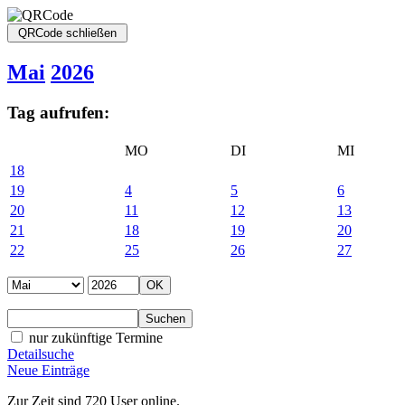
Mai
2026
Tag aufrufen:
MO
DI
MI
18
19
4
5
6
20
11
12
13
21
18
19
20
22
25
26
27
nur zukünftige Termine
Detailsuche
Neue Einträge
Zur Zeit sind 720 User online.