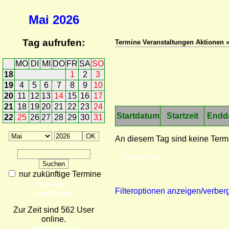
Mai
2026
Tag aufrufen:
Termine Veranstaltungen Aktionen 
MO
DI
MI
DO
FR
SA
SO
18
1
2
3
19
4
5
6
7
8
9
10
20
11
12
13
14
15
16
17
21
18
19
20
21
22
23
24
Startdatum
Startzeit
Endd
22
25
26
27
28
29
30
31
An diesem Tag sind keine Term
Druckvorschau
nur zukünftige Termine
Detailsuche
Filteroptionen anzeigen/verber
Neue Einträge
Zur Zeit sind 562 User
online.
Wer ist online?