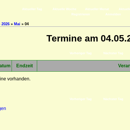
Aktueller Tag
Aktuelle Woche
Aktueller Monat
Aktuell
Registrieren
Anmelden
»
2026
»
Mai
» 04
Termine am 04.05.
Vorheriger Tag
Nächster Tag
atum
Endzeit
Veran
ine vorhanden.
Vorheriger Tag
Nächster Tag
gen