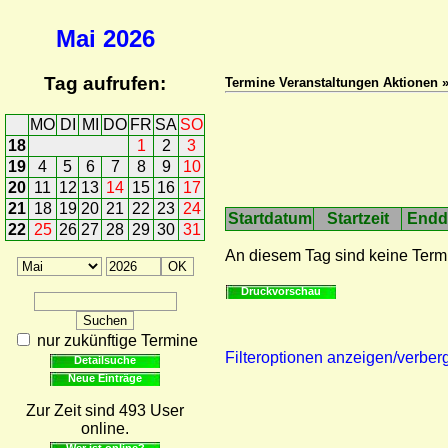
Mai
2026
Tag aufrufen:
Termine Veranstaltungen Aktionen 
MO
DI
MI
DO
FR
SA
SO
18
1
2
3
19
4
5
6
7
8
9
10
20
11
12
13
14
15
16
17
21
18
19
20
21
22
23
24
Startdatum
Startzeit
Endd
22
25
26
27
28
29
30
31
An diesem Tag sind keine Term
Druckvorschau
nur zukünftige Termine
Filteroptionen anzeigen/verber
Detailsuche
Neue Einträge
Zur Zeit sind 493 User
online.
Wer ist online?