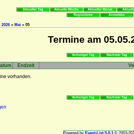
Aktueller Tag
Aktuelle Woche
Aktueller Monat
Aktuell
Registrieren
Anmelden
»
2026
»
Mai
» 05
Termine am 05.05.
Vorheriger Tag
Nächster Tag
atum
Endzeit
Ve
ine vorhanden.
Vorheriger Tag
Nächster Tag
gen
Powered by
Event-List 5.0.1
© 2003-20