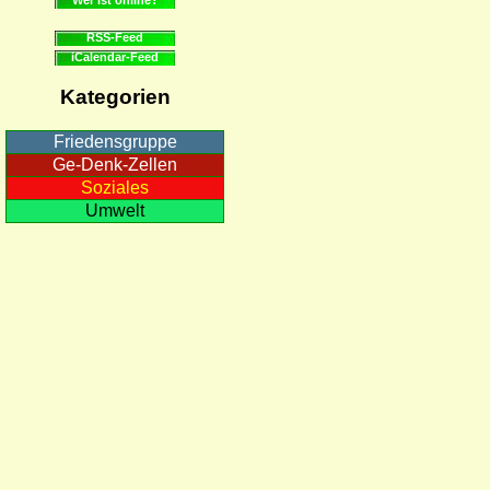
RSS-Feed
iCalendar-Feed
Kategorien
Friedensgruppe
Ge-Denk-Zellen
Soziales
Umwelt