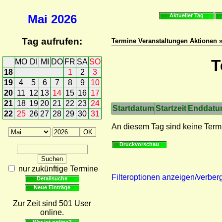
Mai
2026
Aktueller Tag
Tag aufrufen:
Termine Veranstaltungen Aktionen 
T
MO
DI
MI
DO
FR
SA
SO
18
1
2
3
19
4
5
6
7
8
9
10
20
11
12
13
14
15
16
17
21
18
19
20
21
22
23
24
Startdatum
Startzeit
Enddat
22
25
26
27
28
29
30
31
An diesem Tag sind keine Term
Druckvorschau
nur zukünftige Termine
Filteroptionen anzeigen/verber
Detailsuche
Neue Einträge
Zur Zeit sind 501 User
online.
Wer ist online?