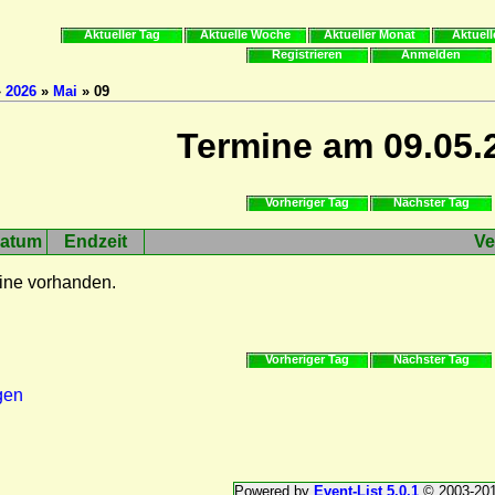
Aktueller Tag
Aktuelle Woche
Aktueller Monat
Aktuell
Registrieren
Anmelden
»
2026
»
Mai
» 09
Termine am 09.05.
Vorheriger Tag
Nächster Tag
atum
Endzeit
Ve
ine vorhanden.
Vorheriger Tag
Nächster Tag
gen
Powered by
Event-List 5.0.1
© 2003-20