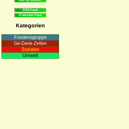
RSS-Feed
iCalendar-Feed
Kategorien
Friedensgruppe
Ge-Denk-Zellen
Soziales
Umwelt