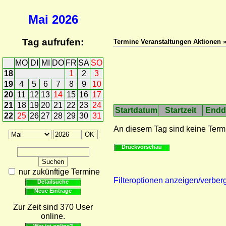
Mai
2026
Tag aufrufen:
Termine Veranstaltungen Aktionen 
MO
DI
MI
DO
FR
SA
SO
18
1
2
3
19
4
5
6
7
8
9
10
20
11
12
13
14
15
16
17
21
18
19
20
21
22
23
24
Startdatum
Startzeit
Endd
22
25
26
27
28
29
30
31
An diesem Tag sind keine Term
Druckvorschau
nur zukünftige Termine
Filteroptionen anzeigen/verber
Detailsuche
Neue Einträge
Zur Zeit sind 370 User
online.
Wer ist online?