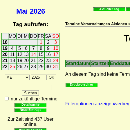
Mai
2026
Aktueller Tag
Tag aufrufen:
Termine Veranstaltungen Aktionen 
T
MO
DI
MI
DO
FR
SA
SO
18
1
2
3
19
4
5
6
7
8
9
10
20
11
12
13
14
15
16
17
21
18
19
20
21
22
23
24
Startdatum
Startzeit
Enddat
22
25
26
27
28
29
30
31
An diesem Tag sind keine Term
Druckvorschau
nur zukünftige Termine
Filteroptionen anzeigen/verber
Detailsuche
Neue Einträge
Zur Zeit sind 437 User
online.
Wer ist online?