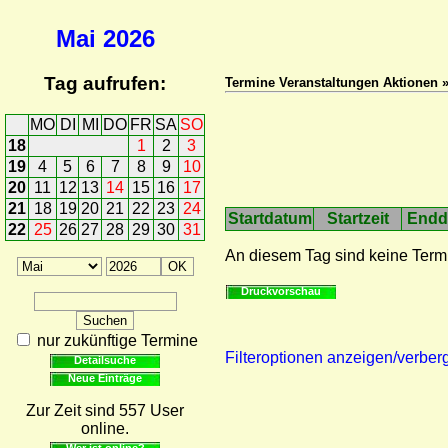
Mai
2026
Tag aufrufen:
Termine Veranstaltungen Aktionen 
MO
DI
MI
DO
FR
SA
SO
18
1
2
3
19
4
5
6
7
8
9
10
20
11
12
13
14
15
16
17
21
18
19
20
21
22
23
24
Startdatum
Startzeit
Endd
22
25
26
27
28
29
30
31
An diesem Tag sind keine Term
Druckvorschau
nur zukünftige Termine
Filteroptionen anzeigen/verber
Detailsuche
Neue Einträge
Zur Zeit sind 557 User
online.
Wer ist online?