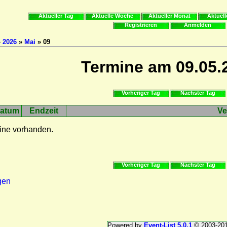
Aktueller Tag
Aktuelle Woche
Aktueller Monat
Aktuell
Registrieren
Anmelden
»
2026
»
Mai
» 09
Termine am 09.05.
Vorheriger Tag
Nächster Tag
atum
Endzeit
Ve
ine vorhanden.
Vorheriger Tag
Nächster Tag
gen
Powered by
Event-List 5.0.1
© 2003-20