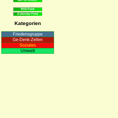
RSS-Feed
iCalendar-Feed
Kategorien
Friedensgruppe
Ge-Denk-Zellen
Soziales
Umwelt