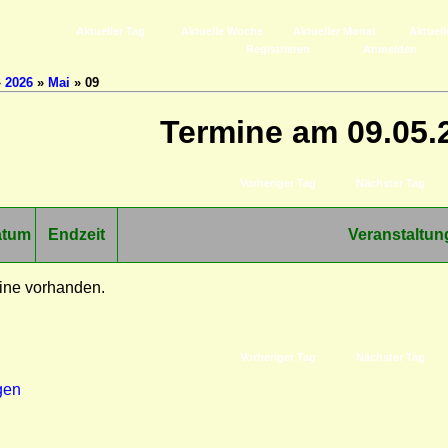
Aktueller Tag
Aktuelle Woche
Aktueller Monat
Aktuell
Registrieren
Anmelden
»
2026
»
Mai
» 09
Termine am 09.05.
Vorheriger Tag
Nächster Tag
atum
Endzeit
Veranstaltun
ine vorhanden.
Vorheriger Tag
Nächster Tag
gen