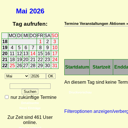
Mai
2026
Tag aufrufen:
Termine Veranstaltungen Aktionen 
MO
DI
MI
DO
FR
SA
SO
18
1
2
3
19
4
5
6
7
8
9
10
20
11
12
13
14
15
16
17
21
18
19
20
21
22
23
24
22
25
26
27
28
29
30
31
Startdatum
Startzeit
Endd
An diesem Tag sind keine Term
Druckvorschau
nur zukünftige Termine
Detailsuche
Neue Einträge
Filteroptionen anzeigen/verber
Zur Zeit sind 461 User
online.
Wer ist online?