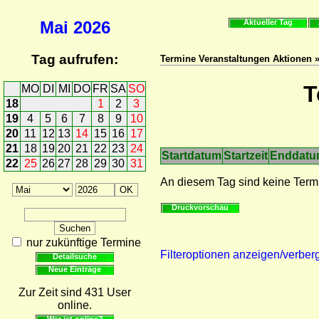
Mai
2026
Aktueller Tag
Tag aufrufen:
Termine Veranstaltungen Aktionen 
T
MO
DI
MI
DO
FR
SA
SO
18
1
2
3
19
4
5
6
7
8
9
10
20
11
12
13
14
15
16
17
21
18
19
20
21
22
23
24
Startdatum
Startzeit
Enddat
22
25
26
27
28
29
30
31
An diesem Tag sind keine Term
Druckvorschau
nur zukünftige Termine
Filteroptionen anzeigen/verber
Detailsuche
Neue Einträge
Zur Zeit sind 431 User
online.
Wer ist online?