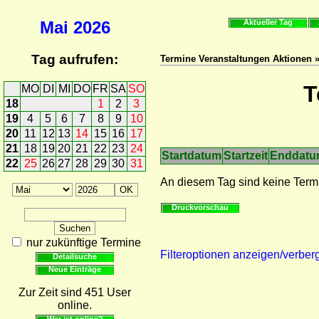
Mai
2026
Aktueller Tag
Tag aufrufen:
Termine Veranstaltungen Aktionen 
T
MO
DI
MI
DO
FR
SA
SO
18
1
2
3
19
4
5
6
7
8
9
10
20
11
12
13
14
15
16
17
21
18
19
20
21
22
23
24
Startdatum
Startzeit
Enddat
22
25
26
27
28
29
30
31
An diesem Tag sind keine Term
Druckvorschau
nur zukünftige Termine
Filteroptionen anzeigen/verber
Detailsuche
Neue Einträge
Zur Zeit sind 451 User
online.
Wer ist online?