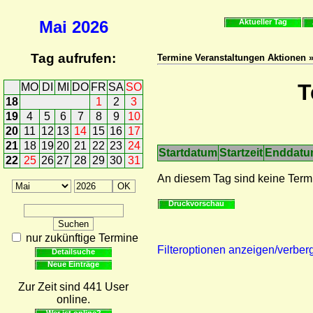
Mai
2026
Aktueller Tag
Tag aufrufen:
Termine Veranstaltungen Aktionen 
T
MO
DI
MI
DO
FR
SA
SO
18
1
2
3
19
4
5
6
7
8
9
10
20
11
12
13
14
15
16
17
21
18
19
20
21
22
23
24
Startdatum
Startzeit
Enddat
22
25
26
27
28
29
30
31
An diesem Tag sind keine Term
Druckvorschau
nur zukünftige Termine
Filteroptionen anzeigen/verber
Detailsuche
Neue Einträge
Zur Zeit sind 441 User
online.
Wer ist online?