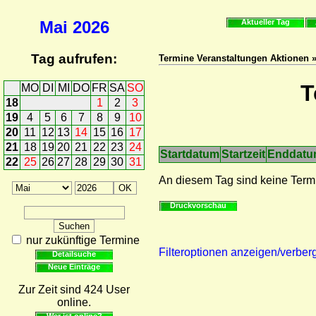
Mai
2026
Aktueller Tag
Tag aufrufen:
Termine Veranstaltungen Aktionen 
T
MO
DI
MI
DO
FR
SA
SO
18
1
2
3
19
4
5
6
7
8
9
10
20
11
12
13
14
15
16
17
21
18
19
20
21
22
23
24
Startdatum
Startzeit
Enddat
22
25
26
27
28
29
30
31
An diesem Tag sind keine Term
Druckvorschau
nur zukünftige Termine
Filteroptionen anzeigen/verber
Detailsuche
Neue Einträge
Zur Zeit sind 424 User
online.
Wer ist online?