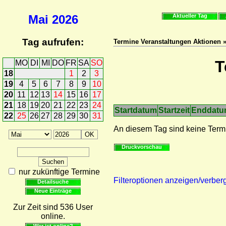
Mai
2026
Aktueller Tag
Tag aufrufen:
Termine Veranstaltungen Aktionen 
T
MO
DI
MI
DO
FR
SA
SO
18
1
2
3
19
4
5
6
7
8
9
10
20
11
12
13
14
15
16
17
21
18
19
20
21
22
23
24
Startdatum
Startzeit
Enddat
22
25
26
27
28
29
30
31
An diesem Tag sind keine Term
Druckvorschau
nur zukünftige Termine
Filteroptionen anzeigen/verber
Detailsuche
Neue Einträge
Zur Zeit sind 536 User
online.
Wer ist online?