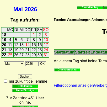
Mai
2026
Aktueller Tag
Tag aufrufen:
Termine Veranstaltungen Aktionen 
T
MO
DI
MI
DO
FR
SA
SO
18
1
2
3
19
4
5
6
7
8
9
10
20
11
12
13
14
15
16
17
21
18
19
20
21
22
23
24
Startdatum
Startzeit
Enddat
22
25
26
27
28
29
30
31
An diesem Tag sind keine Term
Druckvorschau
nur zukünftige Termine
Filteroptionen anzeigen/verber
Detailsuche
Neue Einträge
Zur Zeit sind 451 User
online.
Wer ist online?