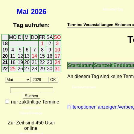
Mai
2026
Aktueller Tag
Tag aufrufen:
Termine Veranstaltungen Aktionen 
T
MO
DI
MI
DO
FR
SA
SO
18
1
2
3
19
4
5
6
7
8
9
10
20
11
12
13
14
15
16
17
21
18
19
20
21
22
23
24
Startdatum
Startzeit
Enddat
22
25
26
27
28
29
30
31
An diesem Tag sind keine Term
Druckvorschau
nur zukünftige Termine
Filteroptionen anzeigen/verber
Detailsuche
Neue Einträge
Zur Zeit sind 450 User
online.
Wer ist online?