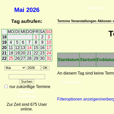
Mai
2026
Aktueller Tag
Tag aufrufen:
Termine Veranstaltungen Aktionen 
T
MO
DI
MI
DO
FR
SA
SO
18
1
2
3
19
4
5
6
7
8
9
10
20
11
12
13
14
15
16
17
21
18
19
20
21
22
23
24
22
25
26
27
28
29
30
31
Startdatum
Startzeit
Enddat
An diesem Tag sind keine Term
Druckvorschau
nur zukünftige Termine
Detailsuche
Neue Einträge
Filteroptionen anzeigen/verber
Zur Zeit sind 675 User
online.
Wer ist online?