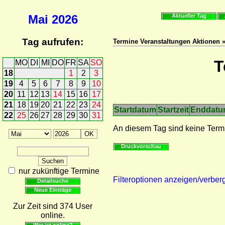
Mai
2026
Aktueller Tag
Tag aufrufen:
Termine Veranstaltungen Aktionen 
T
MO
DI
MI
DO
FR
SA
SO
18
1
2
3
19
4
5
6
7
8
9
10
20
11
12
13
14
15
16
17
21
18
19
20
21
22
23
24
Startdatum
Startzeit
Enddat
22
25
26
27
28
29
30
31
An diesem Tag sind keine Term
Druckvorschau
nur zukünftige Termine
Filteroptionen anzeigen/verber
Detailsuche
Neue Einträge
Zur Zeit sind 374 User
online.
Wer ist online?