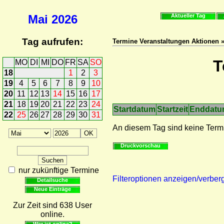
Mai
2026
Aktueller Tag
Tag aufrufen:
Termine Veranstaltungen Aktionen 
T
MO
DI
MI
DO
FR
SA
SO
18
1
2
3
19
4
5
6
7
8
9
10
20
11
12
13
14
15
16
17
21
18
19
20
21
22
23
24
Startdatum
Startzeit
Enddat
22
25
26
27
28
29
30
31
An diesem Tag sind keine Term
Druckvorschau
nur zukünftige Termine
Filteroptionen anzeigen/verber
Detailsuche
Neue Einträge
Zur Zeit sind 638 User
online.
Wer ist online?