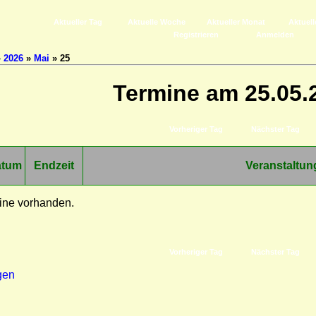
Aktueller Tag
Aktuelle Woche
Aktueller Monat
Aktuell
Registrieren
Anmelden
»
2026
»
Mai
» 25
Termine am 25.05.
Vorheriger Tag
Nächster Tag
atum
Endzeit
Veranstaltun
ine vorhanden.
Vorheriger Tag
Nächster Tag
gen