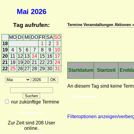
Mai
2026
Tag aufrufen:
Termine Veranstaltungen Aktionen 
MO
DI
MI
DO
FR
SA
SO
18
1
2
3
19
4
5
6
7
8
9
10
20
11
12
13
14
15
16
17
21
18
19
20
21
22
23
24
22
25
26
27
28
29
30
31
Startdatum
Startzeit
Endd
An diesem Tag sind keine Term
Druckvorschau
nur zukünftige Termine
Detailsuche
Neue Einträge
Filteroptionen anzeigen/verber
Zur Zeit sind 208 User
online.
Wer ist online?